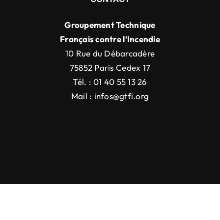
Groupement Technique
Français contre l’Incendie
10 Rue du Débarcadère
75852 Paris Cedex 17
Tél. : 01 40 55 13 26
Mail :
infos@gtfi.org
Droit d’auteur 2012 - 2022 |
Avada Website Builder
de
ThemeFusion
| Tous droits réservés | Alimenté par
WordPress