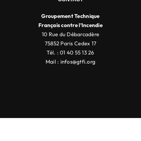
Groupement Technique
Français contre l’Incendie
10 Rue du Débarcadère
75852 Paris Cedex 17
Tél. : 01 40 55 13 26
Mail :
infos@gtfi.org
Droit d’auteur 2012 - 2022 |
Avada Website Builder
de
ThemeFusion
| Tous droits réservés | Alimenté par
WordPress