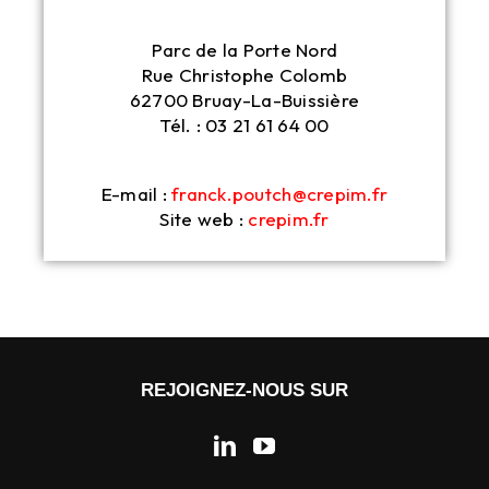
Parc de la Porte Nord
Rue Christophe Colomb
62700 Bruay-La-Buissière
Tél. : 03 21 61 64 00
E-mail :
franck.poutch@crepim.fr
Site web :
crepim.fr
REJOIGNEZ-NOUS SUR