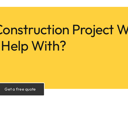
onstruction Project 
 Help With?
Get a free quote