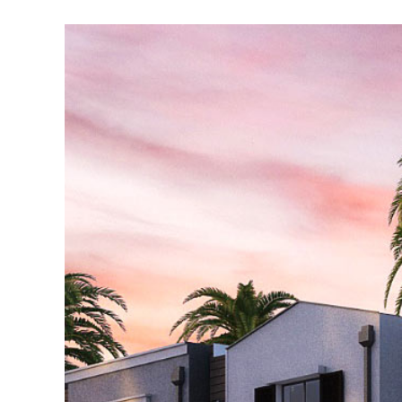
View
Larger
Image