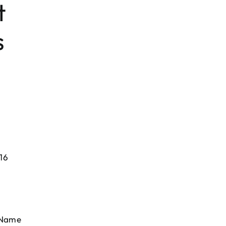
t
s
16
 Name