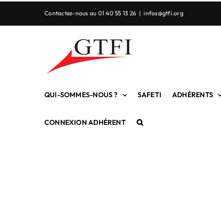
Passer
Contactez-nous au 01 40 55 13 26
|
infos@gtfi.org
au
contenu
QUI-SOMMES-NOUS ?
SAFETI
ADHÉRENTS
CONNEXION ADHÉRENT