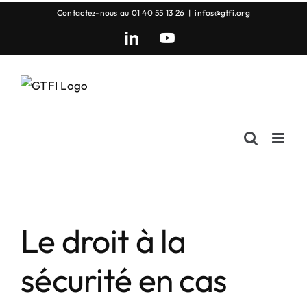
Passer
Contactez-nous au 01 40 55 13 26
|
infos@gtfi.org
au
LinkedIn
YouTube
contenu
Le droit à la
sécurité en cas