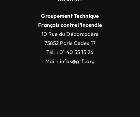
Groupement Technique
Français contre l’Incendie
10 Rue du Débarcadère
75852 Paris Cedex 17
Tél. : 01 40 55 13 26
Mail :
infos@gtfi.org
Droit d’auteur 2012 - 2022 |
Avada Website Builder
de
ThemeFusion
| Tous droits réservés | Alimenté par
WordPress