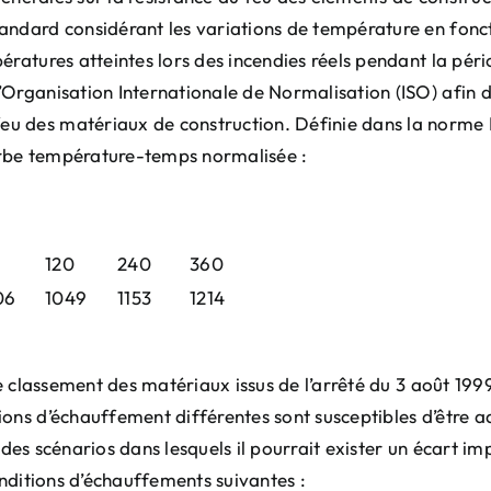
tandard considérant les variations de température en fon
ératures atteintes lors des incendies réels pendant la pé
’Organisation Internationale de Normalisation (ISO) afin d
u des matériaux de construction. Définie dans la norme I
ourbe température-temps normalisée :
120
240
360
06
1049
1153
1214
de classement des matériaux issus de l’arrêté du 3 août 19
ions d’échauffement différentes sont susceptibles d’être 
er des scénarios dans lesquels il pourrait exister un écart
onditions d’échauffements suivantes :