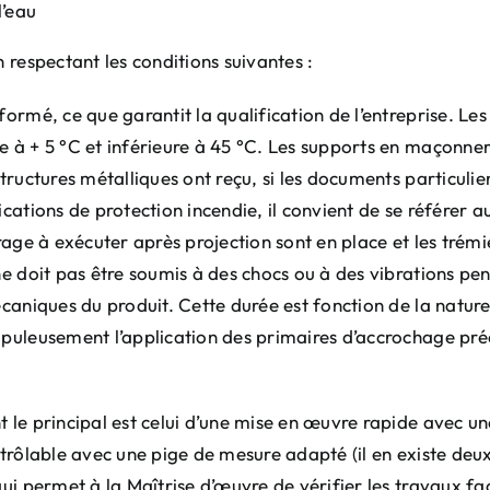
l’eau
n respectant les conditions suivantes :
ormé, ce que garantit la qualification de l’entreprise. Les
e à + 5 °C et inférieure à 45 °C. Les supports en maçonner
structures métalliques ont reçu, si les documents particuli
ications de protection incendie, il convient de se référer
vrage à exécuter après projection sont en place et les trém
 ne doit pas être soumis à des chocs ou à des vibrations pe
mécaniques du produit. Cette durée est fonction de la natur
rupuleusement l’application des primaires d’accrochage pré
 le principal est celui d’une mise en œuvre rapide avec un
ntrôlable avec une pige de mesure adapté (il en existe deu
qui permet à la Maîtrise d’œuvre de vérifier les travaux fa