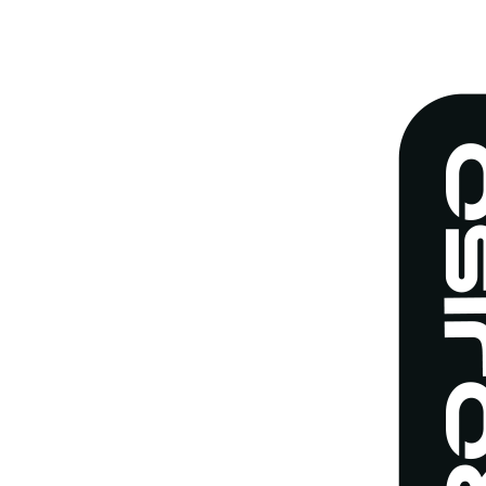
l'image
agrandie