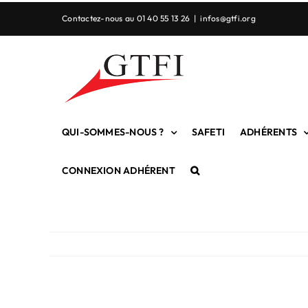
Passer
Contactez-nous au 01 40 55 13 26
|
infos@gtfi.org
au
contenu
QUI-SOMMES-NOUS ?
SAFETI
ADHÉRENTS
CONNEXION ADHÉRENT
Voir