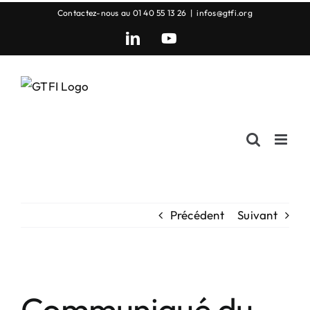
Passer
Contactez-nous au 01 40 55 13 26
|
infos@gtfi.org
au
LinkedIn
YouTube
contenu
Précédent
Suivant
Voir
Communiqué du
l'image